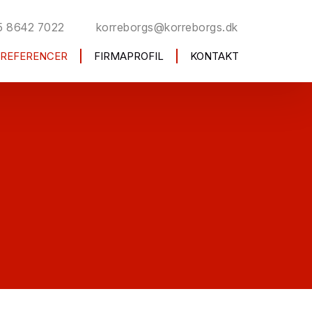
5 8642 7022
korreborgs@korreborgs.dk
REFERENCER
FIRMAPROFIL
KONTAKT