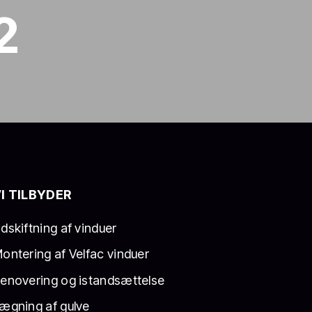
2
I TILBYDER
dskiftning af vinduer​
ontering af Velfac vinduer
enovering og istandsættelse
ægning af gulve