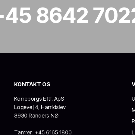
+45 8642 702
​KONTAKT OS
V
Korreborgs Eftf. ApS
U
​Logevej 4, Harridslev
M
8930 Randers NØ
R
Tømrer:
+45 6165 1800
L