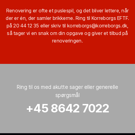
Renovering er ofte et puslespil, og det bliver lettere, når
der er én, der samler brikkerne. Ring til Korreborgs EFTF.
på
20 44 12 35
eller skriv til
korreborgs@korreborgs.dk
,
så tager vi en snak om din opgave og giver et tilbud på
renoveringen.
Ring til os med akutte sager eller generelle
spørgsmål
+45 8642 7022